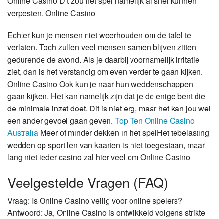
Online Casino Dit zou het spel namelijk al snel kunnen
verpesten. Online Casino
Echter kun je mensen niet weerhouden om de tafel te
verlaten. Toch zullen veel mensen samen blijven zitten
gedurende de avond. Als je daarbij voornamelijk irritatie
ziet, dan is het verstandig om even verder te gaan kijken.
Online Casino Ook kun je naar hun weddenschappen
gaan kijken. Het kan namelijk zijn dat je de enige bent die
de minimale inzet doet. Dit is niet erg, maar het kan jou wel
een ander gevoel gaan geven.
Top Ten Online Casino
Australia
Meer of minder dekken in het spelHet tebelasting
wedden op sportllen van kaarten is niet toegestaan, maar
lang niet ieder casino zal hier veel om Online Casino
Veelgestelde Vragen (FAQ)
Vraag: Is Online Casino veilig voor online spelers?
Antwoord: Ja, Online Casino is ontwikkeld volgens strikte