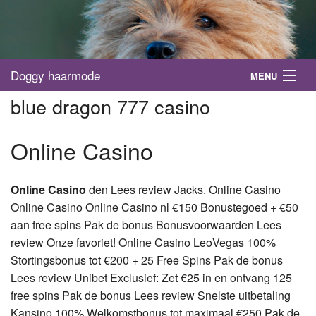
Doggy haarmode
MENU
blue dragon 777 casino
Home
Informatie
Online Casino
Nieuws
Online Casino
den Lees review Jacks. Online Casino
Foto's
Online Casino Online Casino nl €150 Bonustegoed + €50
aan free spins Pak de bonus Bonusvoorwaarden Lees
Voorna foto's
review Onze favoriet! Online Casino LeoVegas 100%
Stortingsbonus tot €200 + 25 Free Spins Pak de bonus
Producten
Lees review Unibet Exclusief: Zet €25 in en ontvang 125
Verzorging
free spins Pak de bonus Lees review Snelste uitbetaling
Kansino 100% Welkomstbonus tot maximaal €250 Pak de