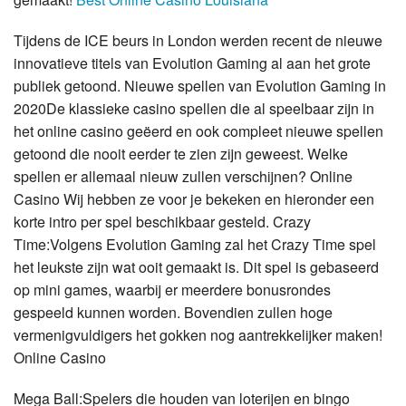
Tijdens de ICE beurs in London werden recent de nieuwe
innovatieve titels van Evolution Gaming al aan het grote
publiek getoond. Nieuwe spellen van Evolution Gaming in
2020De klassieke casino spellen die al speelbaar zijn in
het online casino geëerd en ook compleet nieuwe spellen
getoond die nooit eerder te zien zijn geweest. Welke
spellen er allemaal nieuw zullen verschijnen? Online
Casino Wij hebben ze voor je bekeken en hieronder een
korte intro per spel beschikbaar gesteld. Crazy
Time:Volgens Evolution Gaming zal het Crazy Time spel
het leukste zijn wat ooit gemaakt is. Dit spel is gebaseerd
op mini games, waarbij er meerdere bonusrondes
gespeeld kunnen worden. Bovendien zullen hoge
vermenigvuldigers het gokken nog aantrekkelijker maken!
Online Casino
Mega Ball:Spelers die houden van loterijen en bingo