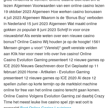
lezen Algemeen Voorwaarden van een online casino lezen
19 oktober 2023 Algemeen Hoe werken casino bonussen
4 juli 2023 Algemeen Waarom is de ‘Bonus Buy’ verboden
in Nederland 15 juni 2023 Algemeen Wat maakt online
gokken zo populair 8 juni 2023 Schrijf in voor onze
nieuwsbrief Als eerste weten over een nieuwe casino
bonus? Online Casino Wij houden je op de hoogte! 1561
Mensen gingen u voor! "(Vereist)" geeft vereiste velden
aan Klik hier voor meer info over live casino! Online
Casino Evolution Gaming presenteert 12 nieuwe games op
ICE 2020 Nieuws Geschreven door Evi Geplaatst op 11
februari 2020 Home › Artikelen › Evolution Gaming
presenteert 12 nieuwe games op ICE 2020 Al deze 12
spellen zullen op korte termijn op de marktslot machine
online for free van het online casino terecht gaan komen.
Online Casino Volgens Evolution Gaming zal daarbij Crazy
Time het meest leuke live casino spel zijn wat ooit is
gemaakt!
Best Online Casino Louisiana