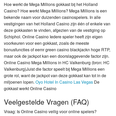
Hoe werkt de Mega Millions gokkast bij het Holland
Casino? Hoe werkt Mega Millions? Mega Millions is een
bekende naam voor duizenden casinospelers. In alle
vestigingen van het Holland Casino zijn één of enkele van
deze gokkasten te vinden, afgezien van de vestiging op
Schiphol. Online Casino Iedere speler heeft zijn eigen
voorkeuren voor een gokkast, zoals de meeste
bonusfuncties of eemr green casino blackjackn hoge RTP,
maar ook de jackpot kan een doorslaggevende factor zijn.
Online Casino Mega Millions in HC Valkenburg (bron: HC
Valkenburg)Juist die factor speelt bij Mega Millions een
grote rol, want de jackpot van deze gokkast kan tot in de
miljoenen lopen.
Oyo Hotel In Casino Las Vegas
De
gokkast werkt Online Casino
Veelgestelde Vragen (FAQ)
Vraag: Is Online Casino veilig voor online spelers?