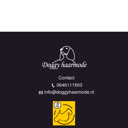
Contact
0646111503
info@doggyhaarmode.nl