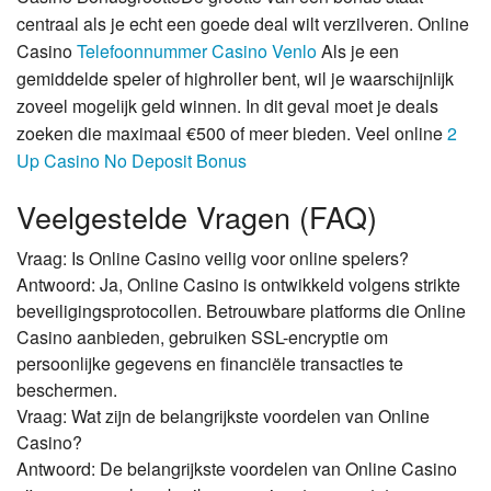
centraal als je echt een goede deal wilt verzilveren. Online
Casino
Telefoonnummer Casino Venlo
Als je een
gemiddelde speler of highroller bent, wil je waarschijnlijk
zoveel mogelijk geld winnen. In dit geval moet je deals
zoeken die maximaal €500 of meer bieden. Veel online
2
Up Casino No Deposit Bonus
Veelgestelde Vragen (FAQ)
Vraag: Is Online Casino veilig voor online spelers?
Antwoord: Ja, Online Casino is ontwikkeld volgens strikte
beveiligingsprotocollen. Betrouwbare platforms die Online
Casino aanbieden, gebruiken SSL-encryptie om
persoonlijke gegevens en financiële transacties te
beschermen.
Vraag: Wat zijn de belangrijkste voordelen van Online
Casino?
Antwoord: De belangrijkste voordelen van Online Casino