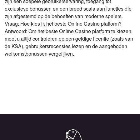
zijn een soepele gebruikerservaring, toegang tot
exclusieve bonussen en een breed scala aan functies die
zijn afgestemd op de behoeften van moderne spelers.
Vraag: Hoe kies ik het beste Online Casino platform?
Antwoord: Om het beste Online Casino platform te kiezen,
moet u altijd controleren op een geldige licentie (zoals van
de KSA), gebruikersrecensies lezen en de aangeboden
welkomstbonussen vergelijken.