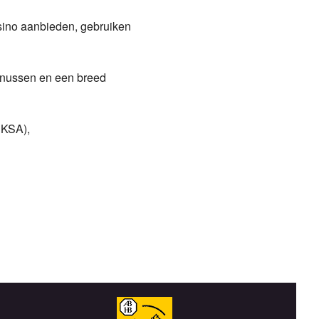
asino aanbieden, gebruiken
bonussen en een breed
 KSA),