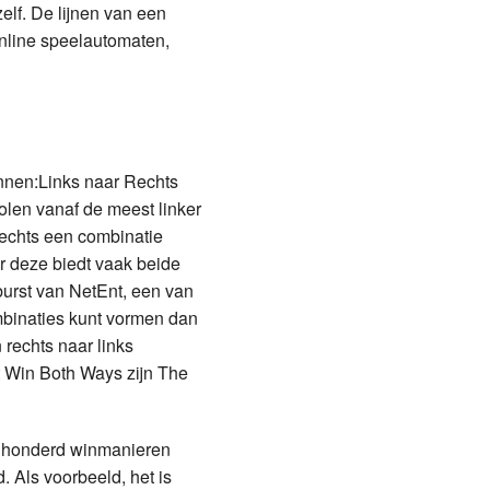
elf. De lijnen van een
online speelautomaten,
nnen:Links naar Rechts
bolen vanaf de meest linker
 rechts een combinatie
ar deze biedt vaak beide
urst van NetEnt, een van
mbinaties kunt vormen dan
rechts naar links
Win Both Ways zijn The
de honderd winmanieren
d. Als voorbeeld, het is