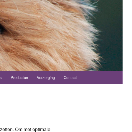
's
Producten
Verzorging
Contact
inzetten. Om met optimale