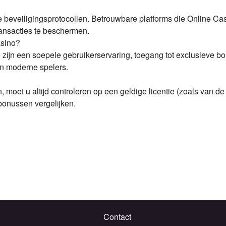
te beveiligingsprotocollen. Betrouwbare platforms die Online C
ransacties te beschermen.
asino?
 zijn een soepele gebruikerservaring, toegang tot exclusieve 
an moderne spelers.
 moet u altijd controleren op een geldige licentie (zoals van de
onussen vergelijken.
Contact