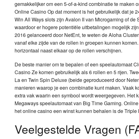
gemakkelijker om een 5-of-a-kind combinatie te maken o
Online Casino Op dat moment is het gebruikelijk dat je
Win All Ways slots zijn Avalon II van Microgaming of de
waardoor er hogere potentiële uitbetalingen mogelijk z
2016 gelanceerd door NetEnt, te weten de Aloha Cluster
vanaf elke zijde van de rollen in groepen kunnen komen.
horizontaal naast elkaar op de rollen verschijnen.
De beste manier om te bepalen of een speelautomaat Clust
Casino Ze komen gebruikelijk als 6 rollen en 5 rijen. T
La en Twin Spin Deluxe (beide geproduceerd door Nete
manieren waarop je een combinatie kunt maken. Vaak kom
extra vak waarin een symbool wordt weergegeven. Het ka
Megaways speelautomaat van Big Time Gaming. Online C
het online casino een winst kunnen behalen is de Triple 
Veelgestelde Vragen (F