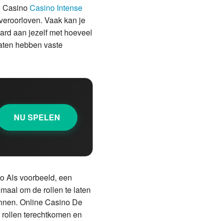
ne Casino
Casino Intense
 veroorloven. Vaak kan je
aard aan jezelf met hoeveel
aten hebben vaste
NU SPELEN
no Als voorbeeld, een
imaal om de rollen te laten
innen. Online Casino De
 rollen terechtkomen en