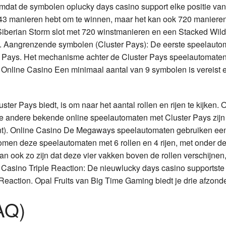
mdat de symbolen oplucky days casino support elke positie van
 243 manieren hebt om te winnen, maar het kan ook 720 manier
 Siberian Storm slot met 720 winstmanieren en een Stacked Wild
ijn. Aangrenzende symbolen (Cluster Pays): De eerste speelaut
 Pays. Het mechanisme achter de Cluster Pays speelautomaten i
 Online Casino Een minimaal aantal van 9 symbolen is vereist e
er Pays biedt, is om naar het aantal rollen en rijen te kijken.
wee andere bekende online speelautomaten met Cluster Pays zij
nt). Online Casino De Megaways speelautomaten gebruiken ee
en deze speelautomaten met 6 rollen en 4 rijen, met onder de t
n ook zo zijn dat deze vier vakken boven de rollen verschijne
asino Triple Reaction: De nieuwlucky days casino supportste 
Reaction. Opal Fruits van Big Time Gaming biedt je drie afzonde
AQ)