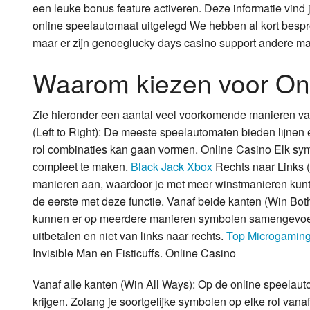
een leuke bonus feature activeren. Deze informatie vind j
online speelautomaat uitgelegd We hebben al kort bespr
maar er zijn genoeglucky days casino support andere m
Waarom kiezen voor Onl
Zie hieronder een aantal veel voorkomende manieren va
(Left to Right): De meeste speelautomaten bieden lijnen 
rol combinaties kan gaan vormen. Online Casino Elk symbo
compleet te maken.
Black Jack Xbox
Rechts naar Links (
manieren aan, waardoor je met meer winstmanieren kunt
de eerste met deze functie. Vanaf beide kanten (Win Bo
kunnen er op meerdere manieren symbolen samengevoegd 
uitbetalen en niet van links naar rechts.
Top Microgaming
Invisible Man en Fisticuffs. Online Casino
Vanaf alle kanten (Win All Ways): Op de online speelaut
krijgen. Zolang je soortgelijke symbolen op elke rol vanaf l