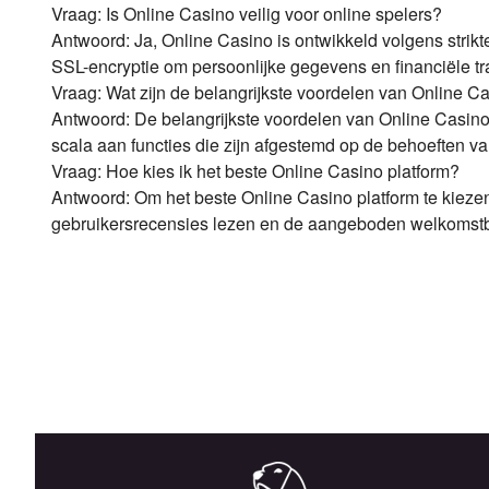
Vraag: Is Online Casino veilig voor online spelers?
Antwoord: Ja, Online Casino is ontwikkeld volgens strik
SSL-encryptie om persoonlijke gegevens en financiële t
Vraag: Wat zijn de belangrijkste voordelen van Online C
Antwoord: De belangrijkste voordelen van Online Casino
scala aan functies die zijn afgestemd op de behoeften v
Vraag: Hoe kies ik het beste Online Casino platform?
Antwoord: Om het beste Online Casino platform te kiezen,
gebruikersrecensies lezen en de aangeboden welkomstb