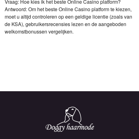
Vraag: Hoe kies ik het beste Online Casino platform?
Antwoord: Om het beste Online Casino platform te kiezen,
moet u altijd controleren op een geldige licentie (zoals van
de KSA), gebruikersrecensies lezen en de aangeboden
welkomstbonussen vergelijken.