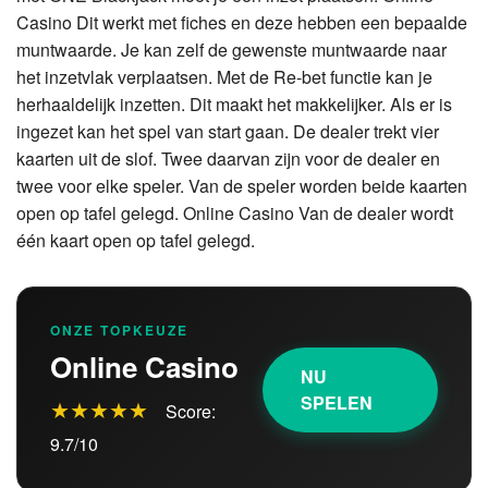
Contact
Casino Dit werkt met fiches en deze hebben een bepaalde
muntwaarde. Je kan zelf de gewenste muntwaarde naar
het inzetvlak verplaatsen. Met de Re-bet functie kan je
herhaaldelijk inzetten. Dit maakt het makkelijker. Als er is
ingezet kan het spel van start gaan. De dealer trekt vier
kaarten uit de slof. Twee daarvan zijn voor de dealer en
twee voor elke speler. Van de speler worden beide kaarten
open op tafel gelegd. Online Casino Van de dealer wordt
één kaart open op tafel gelegd.
ONZE TOPKEUZE
Online Casino
NU
SPELEN
★★★★★
Score:
9.7/10