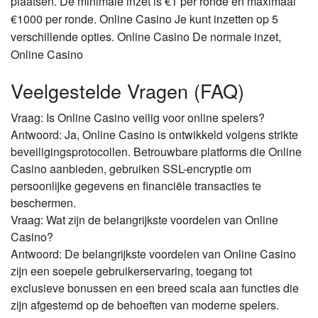
plaatsen. De minimale inzet is €1 per ronde en maximaal
€1000 per ronde. Online Casino Je kunt inzetten op 5
verschillende opties. Online Casino De normale inzet,
Online Casino
Veelgestelde Vragen (FAQ)
Vraag: Is Online Casino veilig voor online spelers?
Antwoord: Ja, Online Casino is ontwikkeld volgens strikte
beveiligingsprotocollen. Betrouwbare platforms die Online
Casino aanbieden, gebruiken SSL-encryptie om
persoonlijke gegevens en financiële transacties te
beschermen.
Vraag: Wat zijn de belangrijkste voordelen van Online
Casino?
Antwoord: De belangrijkste voordelen van Online Casino
zijn een soepele gebruikerservaring, toegang tot
exclusieve bonussen en een breed scala aan functies die
zijn afgestemd op de behoeften van moderne spelers.