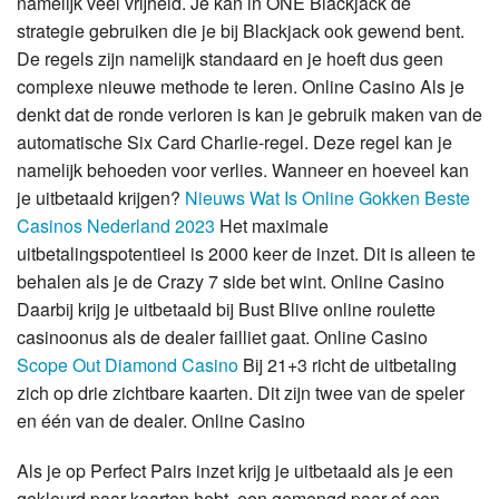
namelijk veel vrijheid. Je kan in ONE Blackjack de
strategie gebruiken die je bij Blackjack ook gewend bent.
De regels zijn namelijk standaard en je hoeft dus geen
complexe nieuwe methode te leren. Online Casino Als je
denkt dat de ronde verloren is kan je gebruik maken van de
automatische Six Card Charlie-regel. Deze regel kan je
namelijk behoeden voor verlies. Wanneer en hoeveel kan
je uitbetaald krijgen?
Nieuws Wat Is Online Gokken Beste
Casinos Nederland 2023
Het maximale
uitbetalingspotentieel is 2000 keer de inzet. Dit is alleen te
behalen als je de Crazy 7 side bet wint. Online Casino
Daarbij krijg je uitbetaald bij Bust Blive online roulette
casinoonus als de dealer failliet gaat. Online Casino
Scope Out Diamond Casino
Bij 21+3 richt de uitbetaling
zich op drie zichtbare kaarten. Dit zijn twee van de speler
en één van de dealer. Online Casino
Als je op Perfect Pairs inzet krijg je uitbetaald als je een
gekleurd paar kaarten hebt, een gemengd paar of een