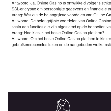
Antwoord: Ja, Online Casino is ontwikkeld volgens strik
SSL-encryptie om persoonlijke gegevens en financiële t
Vraag: Wat zijn de belangrijkste voordelen van Online C
Antwoord: De belangrijkste voordelen van Online Casino
scala aan functies die zijn afgestemd op de behoeften v
Vraag: Hoe kies ik het beste Online Casino platform?
Antwoord: Om het beste Online Casino platform te kiezen,
gebruikersrecensies lezen en de aangeboden welkomstb