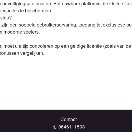
te beveiligingsprotocollen. Betrouwbare platforms die Online C
ransacties te beschermen.
asino?
 zijn een soepele gebruikerservaring, toegang tot exclusieve 
an moderne spelers.
 moet u altijd controleren op een geldige licentie (zoals van de
onussen vergelijken.
Contact
0646111503