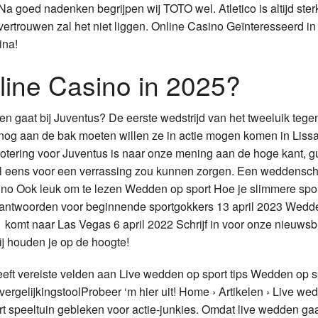
Na goed nadenken begrijpen wij TOTO wel. Atletico is altijd ster
fvertrouwen zal het niet liggen. Online Casino Geïnteresseerd i
ina!
ine Casino in 2025?
n gaat bij Juventus? De eerste wedstrijd van het tweeluik tegen
 nog aan de bak moeten willen ze in actie mogen komen in Liss
otering voor Juventus is naar onze mening aan de hoge kant, g
wel eens voor een verrassing zou kunnen zorgen. Een weddensc
Casino Ook leuk om te lezen Wedden op sport Hoe je slimmere 
antwoorden voor beginnende sportgokkers 13 april 2023 Wedden
komt naar Las Vegas 6 april 2022 Schrijf in voor onze nieuwsbr
j houden je op de hoogte!
eeft vereiste velden aan Live wedden op sport tips Wedden op 
ergelijkingstoolProbeer ‘m hier uit! Home › Artikelen › Live wed
soort speeltuin gebleken voor actie-junkies. Omdat live wedden