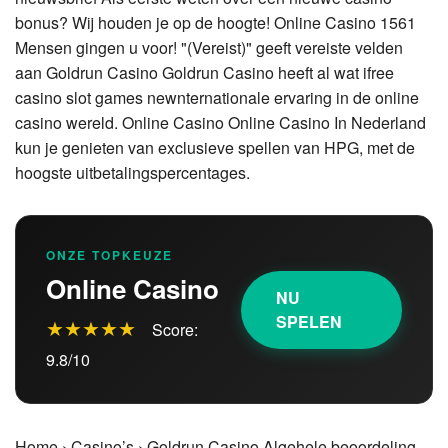
bonus? Wij houden je op de hoogte! Online Casino 1561
Mensen gingen u voor! "(Vereist)" geeft vereiste velden
aan Goldrun Casino Goldrun Casino heeft al wat ifree
casino slot games newnternationale ervaring in de online
casino wereld. Online Casino Online Casino In Nederland
kun je genieten van exclusieve spellen van HPG, met de
hoogste uitbetalingspercentages.
ONZE TOPKEUZE
Online Casino
NU
SPELEN
★★★★★
Score:
9.8/10
Home › Casino’s › Goldrun Casino Algehele beoordeling