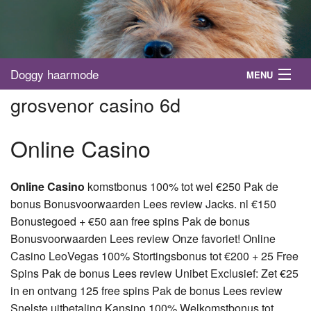
Doggy haarmode
MENU
grosvenor casino 6d
Home
Informatie
Online Casino
Nieuws
Online Casino
komstbonus 100% tot wel €250 Pak de
Foto's
bonus Bonusvoorwaarden Lees review Jacks. nl €150
Bonustegoed + €50 aan free spins Pak de bonus
Voorna foto's
Bonusvoorwaarden Lees review Onze favoriet! Online
Casino LeoVegas 100% Stortingsbonus tot €200 + 25 Free
Producten
Spins Pak de bonus Lees review Unibet Exclusief: Zet €25
Verzorging
in en ontvang 125 free spins Pak de bonus Lees review
Snelste uitbetaling Kansino 100% Welkomstbonus tot