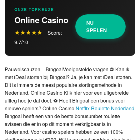
ONZE TOPKEUZE
Online Casino
NU
SPELEN
★★★★★
Score:
9.7/10
Pauwelssauzen – BingoalVeelgestelde vragen ⚽ Kan ik
met iDeal storten bij Bingoal? Ja, je kan met iDeal storten.
Dit is immers de meest populaire stortingsmethode in
Nederland. Online Casino Klik hier voor een uitgebreide
uitleg hoe je dat doet. ⚽ Heeft Bingoal een bonus voor
nieuwe spelers? Online Casino
Netflix Roulette Nederland
Bingoal heeft een van de beste bonusunibet roulette
avissen die er in op dit moment verkrijgbaar is in
Nederland. Voor casino spelers hebben ze een 100%
stortingsbonus tot €300. Wil je op sport wedden, dan is er