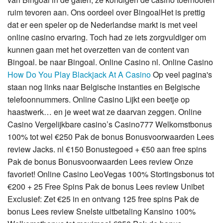
ruim tevoren aan. Ons oordeel over BingoalHet is prettig
dat er een speler op de Nederlandse markt is met veel
online casino ervaring. Toch had ze iets zorgvuldiger om
kunnen gaan met het overzetten van de content van
Bingoal. be naar Bingoal. Online Casino nl. Online Casino
How Do You Play Blackjack At A Casino
Op veel pagina's
staan nog links naar Belgische instanties en Belgische
telefoonnummers. Online Casino Lijkt een beetje op
haastwerk… en je weet wat ze daarvan zeggen. Online
Casino Vergelijkbare casino’s Casino777 Welkomstbonus
100% tot wel €250 Pak de bonus Bonusvoorwaarden Lees
review Jacks. nl €150 Bonustegoed + €50 aan free spins
Pak de bonus Bonusvoorwaarden Lees review Onze
favoriet! Online Casino LeoVegas 100% Stortingsbonus tot
€200 + 25 Free Spins Pak de bonus Lees review Unibet
Exclusief: Zet €25 in en ontvang 125 free spins Pak de
bonus Lees review Snelste uitbetaling Kansino 100%