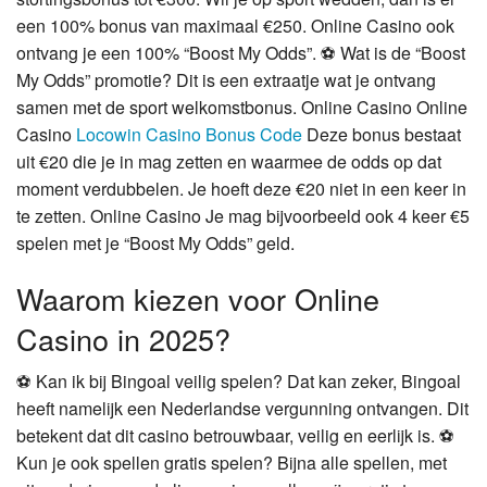
een 100% bonus van maximaal €250. Online Casino ook
ontvang je een 100% “Boost My Odds”. ⚽ Wat is de “Boost
My Odds” promotie? Dit is een extraatje wat je ontvang
samen met de sport welkomstbonus. Online Casino Online
Casino
Locowin Casino Bonus Code
Deze bonus bestaat
uit €20 die je in mag zetten en waarmee de odds op dat
moment verdubbelen. Je hoeft deze €20 niet in een keer in
te zetten. Online Casino Je mag bijvoorbeeld ook 4 keer €5
spelen met je “Boost My Odds” geld.
Waarom kiezen voor Online
Casino in 2025?
⚽ Kan ik bij Bingoal veilig spelen? Dat kan zeker, Bingoal
heeft namelijk een Nederlandse vergunning ontvangen. Dit
betekent dat dit casino betrouwbaar, veilig en eerlijk is. ⚽
Kun je ook spellen gratis spelen? Bijna alle spellen, met