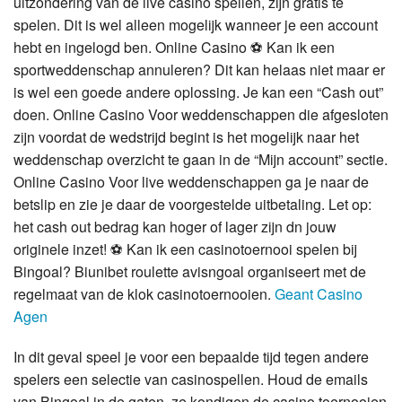
uitzondering van de live casino spellen, zijn gratis te
spelen. Dit is wel alleen mogelijk wanneer je een account
hebt en ingelogd ben. Online Casino ⚽ Kan ik een
sportweddenschap annuleren? Dit kan helaas niet maar er
is wel een goede andere oplossing. Je kan een “Cash out”
doen. Online Casino Voor weddenschappen die afgesloten
zijn voordat de wedstrijd begint is het mogelijk naar het
weddenschap overzicht te gaan in de “Mijn account” sectie.
Online Casino Voor live weddenschappen ga je naar de
betslip en zie je daar de voorgestelde uitbetaling. Let op:
het cash out bedrag kan hoger of lager zijn dn jouw
originele inzet! ⚽ Kan ik een casinotoernooi spelen bij
Bingoal? Biunibet roulette avisngoal organiseert met de
regelmaat van de klok casinotoernooien.
Geant Casino
Agen
In dit geval speel je voor een bepaalde tijd tegen andere
spelers een selectie van casinospellen. Houd de emails
van Bingoal in de gaten, ze kondigen de casino toernooien