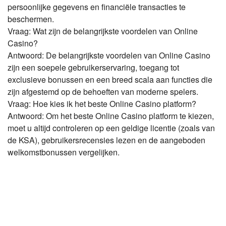
persoonlijke gegevens en financiële transacties te
beschermen.
Vraag: Wat zijn de belangrijkste voordelen van Online
Casino?
Antwoord: De belangrijkste voordelen van Online Casino
zijn een soepele gebruikerservaring, toegang tot
exclusieve bonussen en een breed scala aan functies die
zijn afgestemd op de behoeften van moderne spelers.
Vraag: Hoe kies ik het beste Online Casino platform?
Antwoord: Om het beste Online Casino platform te kiezen,
moet u altijd controleren op een geldige licentie (zoals van
de KSA), gebruikersrecensies lezen en de aangeboden
welkomstbonussen vergelijken.