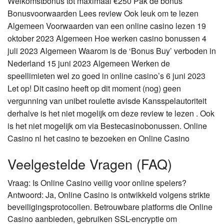
Welkomstbonus tot maximaal €250 Pak de bonus
Bonusvoorwaarden Lees review Ook leuk om te lezen
Algemeen Voorwaarden van een online casino lezen 19
oktober 2023 Algemeen Hoe werken casino bonussen 4
juli 2023 Algemeen Waarom is de ‘Bonus Buy’ verboden in
Nederland 15 juni 2023 Algemeen Werken de
speellimieten wel zo goed in online casino’s 6 juni 2023
Let op! Dit casino heeft op dit moment (nog) geen
vergunning van unibet roulette avisde Kansspelautoriteit
derhalve is het niet mogelijk om deze review te lezen . Ook
is het niet mogelijk om via Bestecasinobonussen. Online
Casino nl het casino te bezoeken en Online Casino
Veelgestelde Vragen (FAQ)
Vraag: Is Online Casino veilig voor online spelers?
Antwoord: Ja, Online Casino is ontwikkeld volgens strikte
beveiligingsprotocollen. Betrouwbare platforms die Online
Casino aanbieden, gebruiken SSL-encryptie om