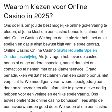
Waarom kiezen voor Online
Casino in 2025?
Ons doel is om jou de best mogelijke online gokervaring te
bieden, of je nu kiest om een casino bonus te claimen of
niet. Online Casino We hopen dat je plezier hebt met onze
spellen en dat je altijd bewust blijft van je speelgedrag.
Online Casino Online Casino
Gratis Roulette Spelen
Zonder Inschrijving
Als je vragen hebt over de casino
bonus of enige andere aspecten, aarzel dan niet om
contact op te nemen met onze klantenservice. Graag
benadrukken wij dat het claimen van een casino bonus niet
verplicht is. We moedigen verantwoord speelgedrag aan,
door onze bezoekers alle informatie te geven die ze nodig
hebben voor een veilige en eerlijke spelervaring. Ons
advies omtrent de online casino bonussen: lees altijd de
bonusvoorwaarden goed door. We raden af om een casino