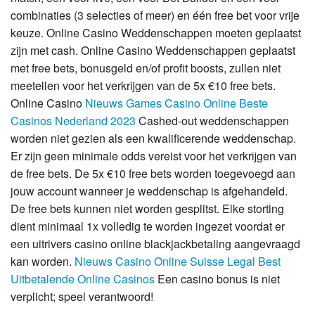
combinaties (3 selecties of meer) en één free bet voor vrije
keuze. Online Casino Weddenschappen moeten geplaatst
zijn met cash. Online Casino Weddenschappen geplaatst
met free bets, bonusgeld en/of profit boosts, zullen niet
meetellen voor het verkrijgen van de 5x €10 free bets.
Online Casino
Nieuws Games Casino Online Beste
Casinos Nederland 2023
Cashed-out weddenschappen
worden niet gezien als een kwalificerende weddenschap.
Er zijn geen minimale odds vereist voor het verkrijgen van
de free bets. De 5x €10 free bets worden toegevoegd aan
jouw account wanneer je weddenschap is afgehandeld.
De free bets kunnen niet worden gesplitst. Elke storting
dient minimaal 1x volledig te worden ingezet voordat er
een uitrivers casino online blackjackbetaling aangevraagd
kan worden.
Nieuws Casino Online Suisse Legal Best
Uitbetalende Online Casinos
Een casino bonus is niet
verplicht; speel verantwoord!