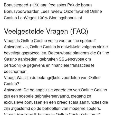
Bonustegoed + €50 aan free spins Pak de bonus
Bonusvoorwaarden Lees review Onze favoriet! Online
Casino LeoVegas 100% Stortingsbonus tot
Veelgestelde Vragen (FAQ)
Vraag: Is Online Casino veilig voor online spelers?
Antwoord: Ja, Online Casino is ontwikkeld volgens strikte
beveiligingsprotocollen. Betrouwbare platforms die Online
Casino aanbieden, gebruiken SSL-encryptie om
persoonlijke gegevens en financiële transacties te
beschermen.
Vraag: Wat zijn de belangrijkste voordelen van Online
Casino?
Antwoord: De belangrijkste voordelen van Online Casino
zijn een soepele gebruikerservaring, toegang tot
exclusieve bonussen en een breed scala aan functies die
zijn afgestemd op de behoeften van moderne spelers.
Vraag: Hoe kies ik het beste Online Casino platform?