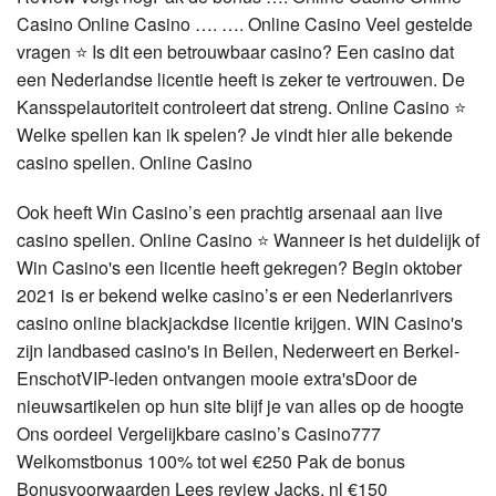
Casino Online Casino …. …. Online Casino Veel gestelde
vragen ⭐ Is dit een betrouwbaar casino? Een casino dat
een Nederlandse licentie heeft is zeker te vertrouwen. De
Kansspelautoriteit controleert dat streng. Online Casino ⭐
Welke spellen kan ik spelen? Je vindt hier alle bekende
casino spellen. Online Casino
Ook heeft Win Casino’s een prachtig arsenaal aan live
casino spellen. Online Casino ⭐ Wanneer is het duidelijk of
Win Casino's een licentie heeft gekregen? Begin oktober
2021 is er bekend welke casino’s er een Nederlanrivers
casino online blackjackdse licentie krijgen. WIN Casino's
zijn landbased casino's in Beilen, Nederweert en Berkel-
EnschotVIP-leden ontvangen mooie extra'sDoor de
nieuwsartikelen op hun site blijf je van alles op de hoogte
Ons oordeel Vergelijkbare casino’s Casino777
Welkomstbonus 100% tot wel €250 Pak de bonus
Bonusvoorwaarden Lees review Jacks. nl €150