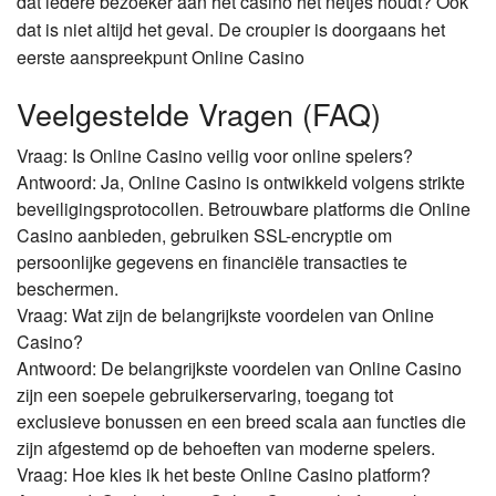
dat iedere bezoeker aan het casino het netjes houdt? Ook
dat is niet altijd het geval. De croupier is doorgaans het
eerste aanspreekpunt Online Casino
Veelgestelde Vragen (FAQ)
Vraag: Is Online Casino veilig voor online spelers?
Antwoord: Ja, Online Casino is ontwikkeld volgens strikte
beveiligingsprotocollen. Betrouwbare platforms die Online
Casino aanbieden, gebruiken SSL-encryptie om
persoonlijke gegevens en financiële transacties te
beschermen.
Vraag: Wat zijn de belangrijkste voordelen van Online
Casino?
Antwoord: De belangrijkste voordelen van Online Casino
zijn een soepele gebruikerservaring, toegang tot
exclusieve bonussen en een breed scala aan functies die
zijn afgestemd op de behoeften van moderne spelers.
Vraag: Hoe kies ik het beste Online Casino platform?