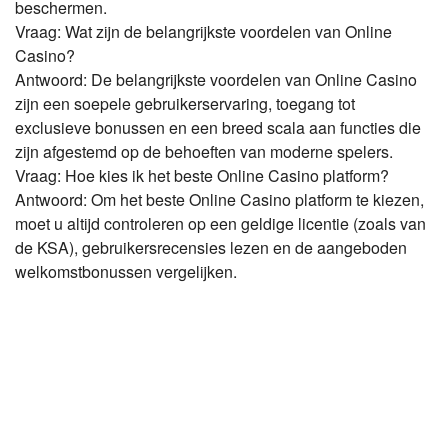
beschermen.
Vraag: Wat zijn de belangrijkste voordelen van Online
Casino?
Antwoord: De belangrijkste voordelen van Online Casino
zijn een soepele gebruikerservaring, toegang tot
exclusieve bonussen en een breed scala aan functies die
zijn afgestemd op de behoeften van moderne spelers.
Vraag: Hoe kies ik het beste Online Casino platform?
Antwoord: Om het beste Online Casino platform te kiezen,
moet u altijd controleren op een geldige licentie (zoals van
de KSA), gebruikersrecensies lezen en de aangeboden
welkomstbonussen vergelijken.