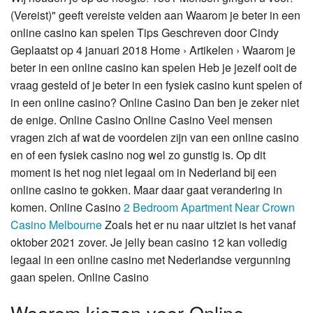
(Vereist)" geeft vereiste velden aan Waarom je beter in een
online casino kan spelen Tips Geschreven door Cindy
Geplaatst op 4 januari 2018 Home › Artikelen › Waarom je
beter in een online casino kan spelen Heb je jezelf ooit de
vraag gesteld of je beter in een fysiek casino kunt spelen of
in een online casino? Online Casino Dan ben je zeker niet
de enige. Online Casino Online Casino Veel mensen
vragen zich af wat de voordelen zijn van een online casino
en of een fysiek casino nog wel zo gunstig is. Op dit
moment is het nog niet legaal om in Nederland bij een
online casino te gokken. Maar daar gaat verandering in
komen. Online Casino
2 Bedroom Apartment Near Crown
Casino Melbourne
Zoals het er nu naar uitziet is het vanaf
oktober 2021 zover. Je jelly bean casino 12 kan volledig
legaal in een online casino met Nederlandse vergunning
gaan spelen. Online Casino
Waarom kiezen voor Online