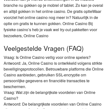
branche nu gokken op je mobiel of tablet. Zo kan je overal
en altijd gokken in het online casino. De gratis optieWaar
voorziet het online casino nog meer in? Natuurlijk in de
optie om gratis te kunnen gokken. Online Casino Bij
fysieke casino’s heb je vaak wel try-out pakketten voor
bezoekers, Online Casino
Veelgestelde Vragen (FAQ)
Vraag: Is Online Casino veilig voor online spelers?
Antwoord: Ja, Online Casino is ontwikkeld volgens strikte
beveiligingsprotocollen. Betrouwbare platforms die Online
Casino aanbieden, gebruiken SSL-encryptie om
persoonlijke gegevens en financiële transacties te
beschermen.
Vraag: Wat zijn de belangrijkste voordelen van Online
Casino?
Antwoord: De belangrijkste voordelen van Online Casino