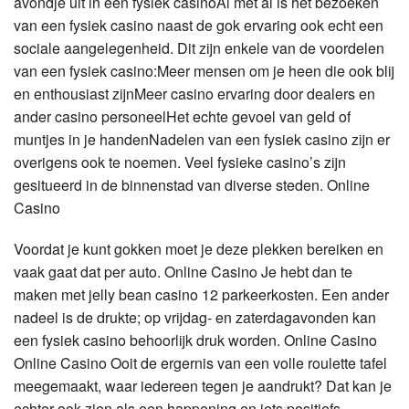
avondje uit in een fysiek casinoAl met al is het bezoeken
van een fysiek casino naast de gok ervaring ook echt een
sociale aangelegenheid. Dit zijn enkele van de voordelen
van een fysiek casino:Meer mensen om je heen die ook blij
en enthousiast zijnMeer casino ervaring door dealers en
ander casino personeelHet echte gevoel van geld of
muntjes in je handenNadelen van een fysiek casino zijn er
overigens ook te noemen. Veel fysieke casino’s zijn
gesitueerd in de binnenstad van diverse steden. Online
Casino
Voordat je kunt gokken moet je deze plekken bereiken en
vaak gaat dat per auto. Online Casino Je hebt dan te
maken met jelly bean casino 12 parkeerkosten. Een ander
nadeel is de drukte; op vrijdag- en zaterdagavonden kan
een fysiek casino behoorlijk druk worden. Online Casino
Online Casino Ooit de ergernis van een volle roulette tafel
meegemaakt, waar iedereen tegen je aandrukt? Dat kan je
echter ook zien als een happening en iets positiefs. .