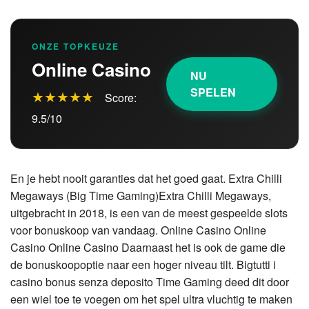
ONZE TOPKEUZE
Online Casino
NU
SPELEN
★★★★★
Score:
9.5/10
En je hebt nooit garanties dat het goed gaat. Extra Chilli
Megaways (Big Time Gaming)Extra Chilli Megaways,
uitgebracht in 2018, is een van de meest gespeelde slots
voor bonuskoop van vandaag. Online Casino Online
Casino Online Casino Daarnaast het is ook de game die
de bonuskoopoptie naar een hoger niveau tilt. Bigtutti i
casino bonus senza deposito Time Gaming deed dit door
een wiel toe te voegen om het spel ultra vluchtig te maken