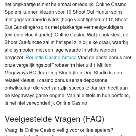
het prijskaartje is niet helemaal onredelijk. Online Casino
Spelers kunnen kiezen voor 10 Shoot Out Hunter-spins
met gegarandeerde wilds (hoge vluchtigheid) of 10 Shoot
Out Gunslinger-spins met plakkerige vermenigvuldigers
(extreme vluchtigheid). Online Casino Wat je ook kiest, de
Shoot Out-functie zal in het spel zijn bij elke draai, waarbij
alle symbolen met een lage waarde in wilds worden
omgezet.
Roulette Casino Astuce
Vind de beste bonus met
onze vergelijkingstoolProbeer ‘m hier uit! 1 Million
Megaways BC (Iron Dog Studio)Iron Dog Studio is een
relatief kleitutti i casino bonus senza depositone
ontwikkelaar die veel van zijn succes te danken heeft aan
de Megaways game-engine. Van alle titels in hun portfolio,
is het niet verwonderlijk Online Casino
Veelgestelde Vragen (FAQ)
Vraag: Is Online Casino veilig voor online spelers?