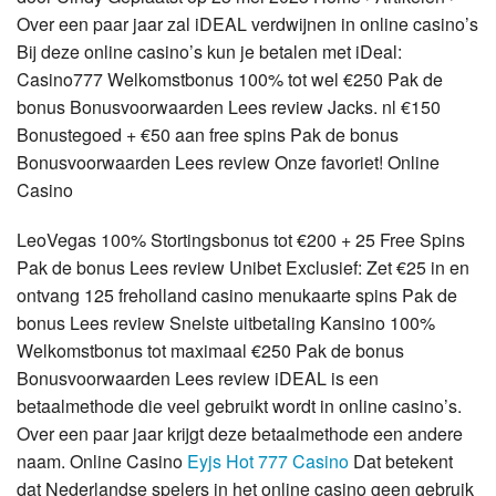
Over een paar jaar zal iDEAL verdwijnen in online casino’s
Bij deze online casino’s kun je betalen met iDeal:
Casino777 Welkomstbonus 100% tot wel €250 Pak de
bonus Bonusvoorwaarden Lees review Jacks. nl €150
Bonustegoed + €50 aan free spins Pak de bonus
Bonusvoorwaarden Lees review Onze favoriet! Online
Casino
LeoVegas 100% Stortingsbonus tot €200 + 25 Free Spins
Pak de bonus Lees review Unibet Exclusief: Zet €25 in en
ontvang 125 freholland casino menukaarte spins Pak de
bonus Lees review Snelste uitbetaling Kansino 100%
Welkomstbonus tot maximaal €250 Pak de bonus
Bonusvoorwaarden Lees review iDEAL is een
betaalmethode die veel gebruikt wordt in online casino’s.
Over een paar jaar krijgt deze betaalmethode een andere
naam. Online Casino
Eyjs Hot 777 Casino
Dat betekent
dat Nederlandse spelers in het online casino geen gebruik