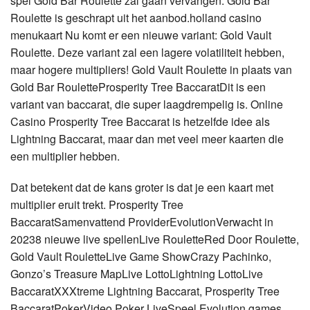
spel Gold Bar Roulette zal gaan vervangen. Gold Bar
Roulette is geschrapt uit het aanbod.holland casino
menukaart Nu komt er een nieuwe variant: Gold Vault
Roulette. Deze variant zal een lagere volatiliteit hebben,
maar hogere multipliers! Gold Vault Roulette in plaats van
Gold Bar RouletteProsperity Tree BaccaratDit is een
variant van baccarat, die super laagdrempelig is. Online
Casino Prosperity Tree Baccarat is hetzelfde idee als
Lightning Baccarat, maar dan met veel meer kaarten die
een multiplier hebben.
Dat betekent dat de kans groter is dat je een kaart met
multiplier eruit trekt. Prosperity Tree
BaccaratSamenvattend ProviderEvolutionVerwacht in
20238 nieuwe live spellenLive RouletteRed Door Roulette,
Gold Vault RouletteLive Game ShowCrazy Pachinko,
Gonzo’s Treasure MapLive LottoLightning LottoLive
BaccaratXXXtreme Lightning Baccarat, Prosperity Tree
BaccaratPokerVideo Poker LiveSpeel Evolution games