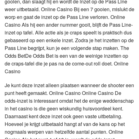
gooien, dan slaagt hij en wordt de inzet op de Pass Line
weer uitbetaald. Online Casino Bij een 7 gooien, mislukt de
worp en gaat de inzet op de Pass Line verloren. Online
Casino Als hij een ander nummer gooit, blijft de Pass Line-
inzet op tafel. Alle actie als je craps speelt is praktisch dus
gebaseerd op een enkele inzet. Zodra je het inzetten op de
Pass Line begrijpt, kun je een volgende stap maken. The
Odds BetDe Odds Bet is een van de weinige inzetten op
de craps-tafel die je pas na de come-out roll doet. Online
Casino
Je kunt deze inzet alleen plaatsen wanneer de shooter een
punt heeft gemaakt. Online Casino Online Casino De
odds-inzet is interessant omdat het de enige weddenschap
in het casino is die geen wiskundig huisvoordeel kent.
Daarnaast kent deze inzet ook geen vaste uitbetaling.
Hoeveel je krijgt uitbetaald hangt af van de kans op het
nogmaals werpen van hetzelfde aantal punten. Online