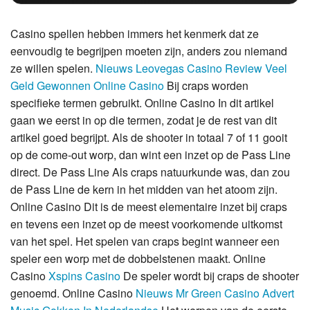
Casino spellen hebben immers het kenmerk dat ze
eenvoudig te begrijpen moeten zijn, anders zou niemand
ze willen spelen.
Nieuws Leovegas Casino Review Veel
Geld Gewonnen Online Casino
Bij craps worden
specifieke termen gebruikt. Online Casino In dit artikel
gaan we eerst in op die termen, zodat je de rest van dit
artikel goed begrijpt. Als de shooter in totaal 7 of 11 gooit
op de come-out worp, dan wint een inzet op de Pass Line
direct. De Pass Line Als craps natuurkunde was, dan zou
de Pass Line de kern in het midden van het atoom zijn.
Online Casino Dit is de meest elementaire inzet bij craps
en tevens een inzet op de meest voorkomende uitkomst
van het spel. Het spelen van craps begint wanneer een
speler een worp met de dobbelstenen maakt. Online
Casino
Xspins Casino
De speler wordt bij craps de shooter
genoemd. Online Casino
Nieuws Mr Green Casino Advert