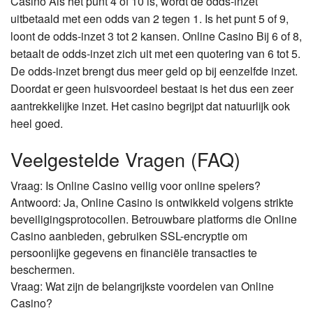
Casino Als het punt 4 of 10 is, wordt de odds-inzet
uitbetaald met een odds van 2 tegen 1. Is het punt 5 of 9,
loont de odds-inzet 3 tot 2 kansen. Online Casino Bij 6 of 8,
betaalt de odds-inzet zich uit met een quotering van 6 tot 5.
De odds-inzet brengt dus meer geld op bij eenzelfde inzet.
Doordat er geen huisvoordeel bestaat is het dus een zeer
aantrekkelijke inzet. Het casino begrijpt dat natuurlijk ook
heel goed.
Veelgestelde Vragen (FAQ)
Vraag: Is Online Casino veilig voor online spelers?
Antwoord: Ja, Online Casino is ontwikkeld volgens strikte
beveiligingsprotocollen. Betrouwbare platforms die Online
Casino aanbieden, gebruiken SSL-encryptie om
persoonlijke gegevens en financiële transacties te
beschermen.
Vraag: Wat zijn de belangrijkste voordelen van Online
Casino?