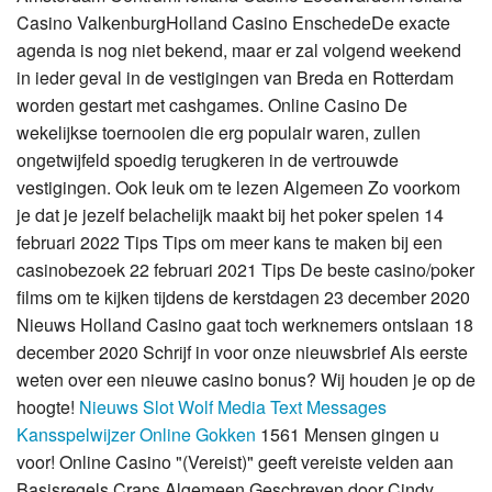
Contact
Casino ValkenburgHolland Casino EnschedeDe exacte
agenda is nog niet bekend, maar er zal volgend weekend
in ieder geval in de vestigingen van Breda en Rotterdam
worden gestart met cashgames. Online Casino De
wekelijkse toernooien die erg populair waren, zullen
ongetwijfeld spoedig terugkeren in de vertrouwde
vestigingen. Ook leuk om te lezen Algemeen Zo voorkom
je dat je jezelf belachelijk maakt bij het poker spelen 14
februari 2022 Tips Tips om meer kans te maken bij een
casinobezoek 22 februari 2021 Tips De beste casino/poker
films om te kijken tijdens de kerstdagen 23 december 2020
Nieuws Holland Casino gaat toch werknemers ontslaan 18
december 2020 Schrijf in voor onze nieuwsbrief Als eerste
weten over een nieuwe casino bonus? Wij houden je op de
hoogte!
Nieuws Slot Wolf Media Text Messages
Kansspelwijzer Online Gokken
1561 Mensen gingen u
voor! Online Casino "(Vereist)" geeft vereiste velden aan
Basisregels Craps Algemeen Geschreven door Cindy