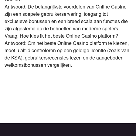
Antwoord: De belangrijkste voordelen van Online Casino
zijn een soepele gebruikerservaring, toegang tot
exclusieve bonussen en een breed scala aan functies die
zijn afgestemd op de behoeften van moderne spelers.
Vraag: Hoe kies ik het beste Online Casino platform?
Antwoord: Om het beste Online Casino platform te kiezen,
moet u altijd controleren op een geldige licentie (zoals van
de KSA), gebruikersrecensies lezen en de aangeboden
welkomstbonussen vergelijken.