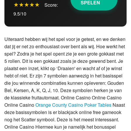
SPELEN
★★★★★
Score:
9.5/10
Uiteraard hebben wij het spel voor je getest, en we denken
dat jij er net zo enthousiast over bent als wij. Hoe werkt het
spel? Zodra je het spel opent zie je een grote gokkast met
5 rollen. Dit is een gokkast zoals je deze gewend bent. Je
plaatst een inzet, klikt op ‘Draaien' en wacht af of je winst
hebt of niet. Er zijn 7 symbolen aanwezig in het basisspel
die jou winnende combinaties kunnen opleveren: Gouden
Bel, Kersen, A, K, Q, J, 10. Deze symbolen herken je van
de klassieke fruitautomaat. Online Casino Online Casino
Online Casino
Orange County Casino Poker Tables
Naast
deze basissymbolen is er blackjack online free gameook
nog het Scatter symbool. Deze is het meest interessant.
Online Casino Hiermee kun je namelijk het bonusspel