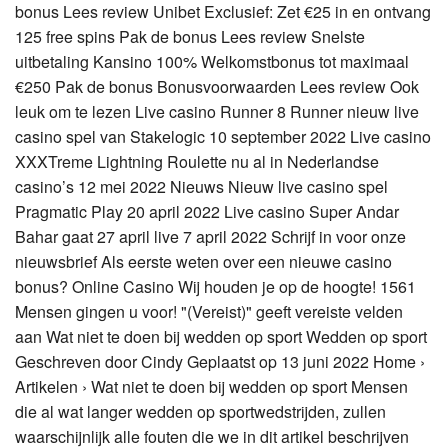
bonus Lees review Unibet Exclusief: Zet €25 in en ontvang
125 free spins Pak de bonus Lees review Snelste
uitbetaling Kansino 100% Welkomstbonus tot maximaal
€250 Pak de bonus Bonusvoorwaarden Lees review Ook
leuk om te lezen Live casino Runner 8 Runner nieuw live
casino spel van Stakelogic 10 september 2022 Live casino
XXXTreme Lightning Roulette nu al in Nederlandse
casino’s 12 mei 2022 Nieuws Nieuw live casino spel
Pragmatic Play 20 april 2022 Live casino Super Andar
Bahar gaat 27 april live 7 april 2022 Schrijf in voor onze
nieuwsbrief Als eerste weten over een nieuwe casino
bonus? Online Casino Wij houden je op de hoogte! 1561
Mensen gingen u voor! "(Vereist)" geeft vereiste velden
aan Wat niet te doen bij wedden op sport Wedden op sport
Geschreven door Cindy Geplaatst op 13 juni 2022 Home ›
Artikelen › Wat niet te doen bij wedden op sport Mensen
die al wat langer wedden op sportwedstrijden, zullen
waarschijnlijk alle fouten die we in dit artikel beschrijven