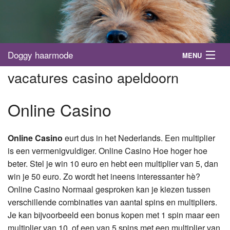
Doggy haarmode
MENU
vacatures casino apeldoorn
Home
Informatie
Online Casino
Nieuws
Online Casino
eurt dus in het Nederlands. Een multiplier
Foto's
is een vermenigvuldiger. Online Casino Hoe hoger hoe
beter. Stel je win 10 euro en hebt een multiplier van 5, dan
Voorna foto's
win je 50 euro. Zo wordt het ineens interessanter hè?
Online Casino Normaal gesproken kan je kiezen tussen
Producten
verschillende combinaties van aantal spins en multipliers.
Verzorging
Je kan bijvoorbeeld een bonus kopen met 1 spin maar een
multiplier van 10, of een van 5 spins met een multiplier van