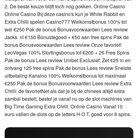
Contact
2. De beste keuze blijft toch nog gokken. Online Casino
Online Casino Bij deze casino's kun je White Rabbit en
Extra Chilli spelen Casino777 Welkomstbonus 100% tot
wel €250 Pak de bonus Bonusvoorwaarden Lees review
Jacks. nl €150 Bonustegoed + €50 aan free spins Pak de
bonus Bonusvoorwaarden Lees review Onze favoriet!
LeoVegas 100% Stortingsbonus tot €200 + 25 Free Spins
Pak de bonus Lees review Unibet Exclusief: Zet €25 in en
ontvang 125 free spins Pak de bonus Lees review Snelste
uitbetaling Kansino 100% Welkomstbonus tot maximaal
€250 Pak de bonus Bonusvoorwaarden Lees review Extra
Chilli: de favorietNet als dat je bij de chinees altijd extra
sambal bestelt, bestel je vanaf nu op de slot machines van
Big Time Gaming Extra Chilli. Online Casino Vanaf 10
euro vallen de slots op de letters H O T, goed voor 8 spins.