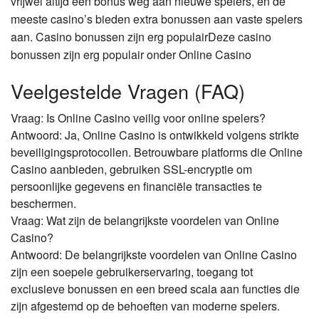
vrijwel altijd een bonus weg aan nieuwe spelers, en de
meeste casino’s bieden extra bonussen aan vaste spelers
aan. Casino bonussen zijn erg populairDeze casino
bonussen zijn erg populair onder Online Casino
Veelgestelde Vragen (FAQ)
Vraag: Is Online Casino veilig voor online spelers?
Antwoord: Ja, Online Casino is ontwikkeld volgens strikte
beveiligingsprotocollen. Betrouwbare platforms die Online
Casino aanbieden, gebruiken SSL-encryptie om
persoonlijke gegevens en financiële transacties te
beschermen.
Vraag: Wat zijn de belangrijkste voordelen van Online
Casino?
Antwoord: De belangrijkste voordelen van Online Casino
zijn een soepele gebruikerservaring, toegang tot
exclusieve bonussen en een breed scala aan functies die
zijn afgestemd op de behoeften van moderne spelers.