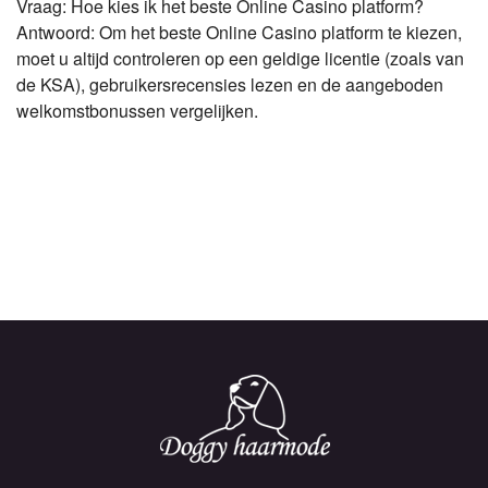
Vraag: Hoe kies ik het beste Online Casino platform?
Antwoord: Om het beste Online Casino platform te kiezen,
moet u altijd controleren op een geldige licentie (zoals van
de KSA), gebruikersrecensies lezen en de aangeboden
welkomstbonussen vergelijken.