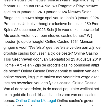
februari 30 januari 2024 Nieuws Pragmatic Play: nieuwe
spellen in januari 2024 9 januari 2024 Nieuws Safari
Bingo: het nieuwe bingo spel van tombola 3 januari 2024
Promoties Unibet verhoogt exclusieve bonus tot 250 Free
Spins 28 december 2023 Schrijf in voor onze nieuwsbrief
Als eerste weten over een nieuwe casino bonus? Wij
houden je op de hoogte! Online Casino 1561 Mensen
gingen u voor! "(Vereist)" geeft vereiste velden aan Zijn de
grootste casino bonussen altijd de beste? Online Casino
Tips Geschreven door Jan Geplaatst op 25 augustus 2019
Home › Artikelen › Zijn de grootste casino bonussen altijd
de beste? Online Casino Door gebruik te maken van een
online casino, krijg je te maken met voordelen vergeleken
met het bezoeken van een fysiek casino. Online Casino
Van al deze voordelen, is de meest populaire wellicht het
extra geld die beschikbaar is in de vorm van een casino
bonus.
Online Casino Uk Legal
Online casino’s geven